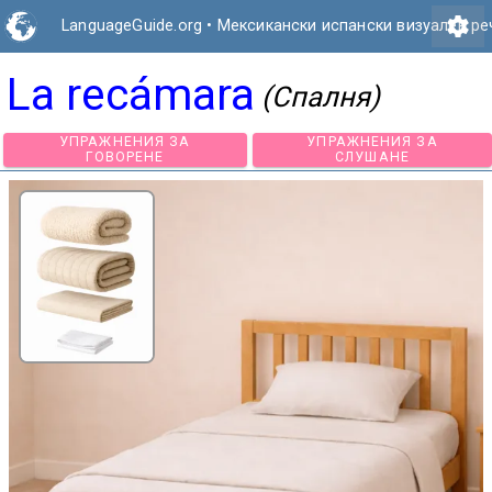
settings
LanguageGuide.org
•
Мексикански испански визуален ре
La recámara
(Спалня)
УПРАЖНЕНИЯ ЗА
УПРАЖНЕНИЯ З
ГОВОРЕНЕ
СЛУШАНЕ