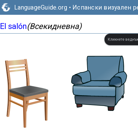
LanguageGuide.org
•
Испански визуален р
El salón
(Всекидневна)
Кликнете веднъж,