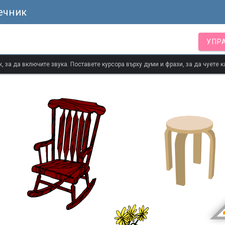
ечник
УПР
 за да включите звука. Поставете курсора върху думи и фрази, за да чуете к