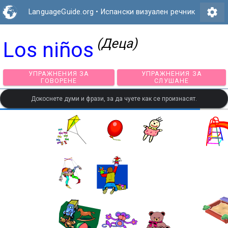
settings
LanguageGuide.org
•
Испански визуален речник
(Деца)
Los niños
УПРАЖНЕНИЯ ЗА
УПРАЖНЕНИЯ З
ГОВОРЕНЕ
СЛУШАНЕ
Докоснете думи и фрази, за да чуете как се произнасят.