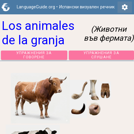
settings
LanguageGuide.org
•
Испански визуален речник
Los animales
(Животни
de la granja
във фермата)
УПРАЖНЕНИЯ ЗА
УПРАЖНЕНИЯ З
ГОВОРЕНЕ
СЛУШАНЕ