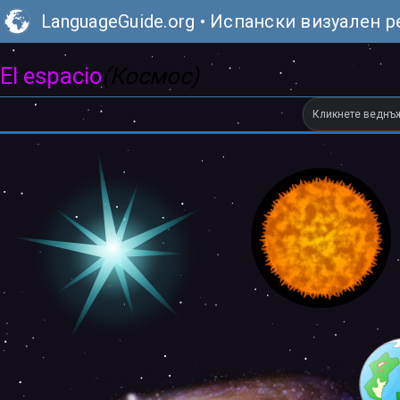
LanguageGuide.org
•
Испански визуален р
El espacio
(Космос)
Кликнете веднъж,