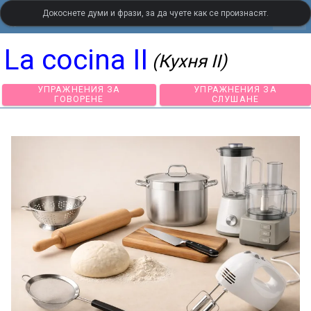
Докоснете думи и фрази, за да чуете как се произнасят.
settings
LanguageGuide.org
•
Испански визуален речник
La cocina II
(Кухня II)
УПРАЖНЕНИЯ ЗА
УПРАЖНЕНИЯ З
ГОВОРЕНЕ
СЛУШАНЕ