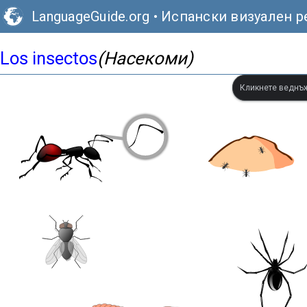
LanguageGuide.org
•
Испански визуален р
Los insectos
(Насекоми)
Кликнете веднъж,