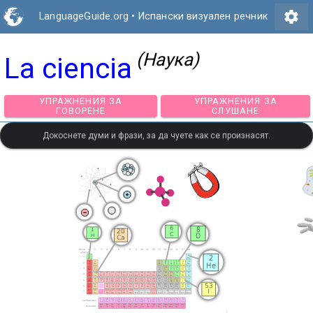
settings
LanguageGuide.org
•
Испански визуален речник
(Наука)
La ciencia
УПРАЖНЕНИЯ ЗА
УПРАЖНЕНИЯ З
ГОВОРЕНЕ
СЛУШАНЕ
Докоснете думи и фрази, за да чуете как се произнасят.