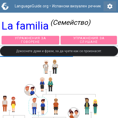
settings
LanguageGuide.org
•
Испански визуален речник
(Семейство)
La familia
УПРАЖНЕНИЯ ЗА
УПРАЖНЕНИЯ З
ГОВОРЕНЕ
СЛУШАНЕ
Докоснете думи и фрази, за да чуете как се произнасят.