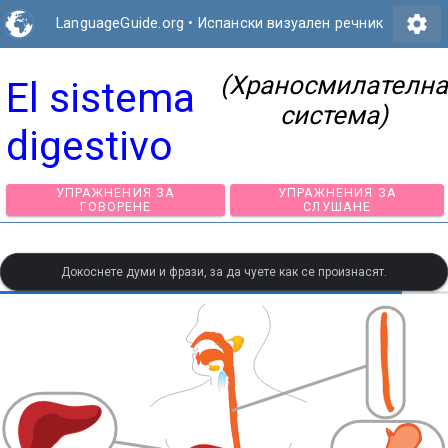
settings
LanguageGuide.org
•
Испански визуален речник
(Храносмилателна
El sistema
система)
digestivo
УПРАЖНЕНИЯ ЗА
УПРАЖНЕНИЯ З
ГОВОРЕНЕ
СЛУШАНЕ
Докоснете думи и фрази, за да чуете как се произнасят.