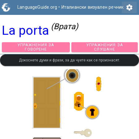
settings
LanguageGuide.org
•
Италиански визуален речник
(Врата)
La porta
УПРАЖНЕНИЯ ЗА
УПРАЖНЕНИЯ З
ГОВОРЕНЕ
СЛУШАНЕ
Докоснете думи и фрази, за да чуете как се произнасят.