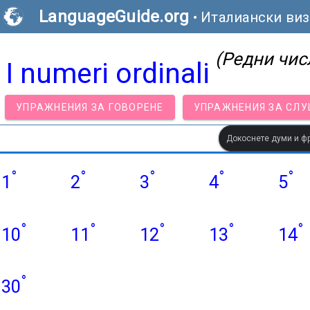
LanguageGuide.org
•
Италиански виз
(Редни чис
I numeri ordinali
УПРАЖНЕНИЯ ЗА ГОВОРЕНЕ
УПРАЖНЕНИЯ ЗА СЛ
Докоснете думи и фра
°
°
°
°
°
1
2
3
4
5
°
°
°
°
°
10
11
12
13
14
°
30