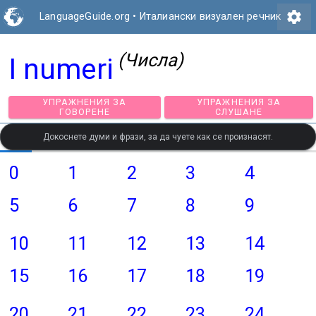
settings
LanguageGuide.org
•
Италиански визуален речник
(Числа)
I numeri
УПРАЖНЕНИЯ ЗА
УПРАЖНЕНИЯ З
ГОВОРЕНЕ
СЛУШАНЕ
Докоснете думи и фрази, за да чуете как се произнасят.
0
1
2
3
4
5
6
7
8
9
10
11
12
13
14
15
16
17
18
19
20
21
22
23
24