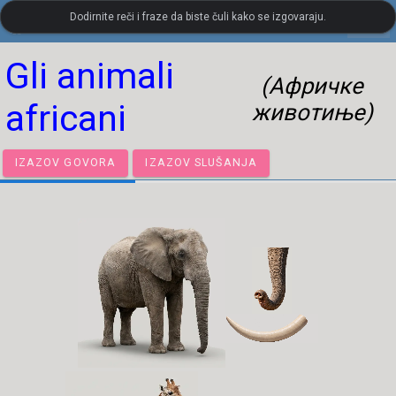
Dodirnite reči i fraze da biste čuli kako se izgovaraju.
settings
LanguageGuide.org
•
Италијански визуелни речник
Gli animali
(Афричке
africani
животиње)
IZAZOV GOVORA
IZAZOV SLUŠANJA