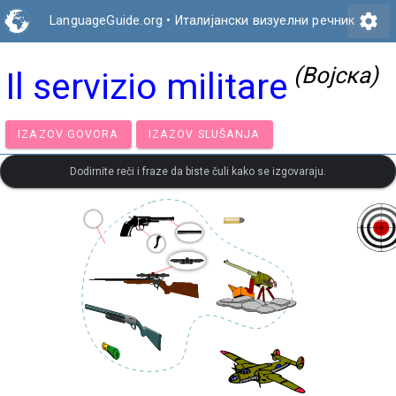
settings
LanguageGuide.org
•
Италијански визуелни речник
(Војска)
Il servizio militare
IZAZOV GOVORA
IZAZOV SLUŠANJA
Dodirnite reči i fraze da biste čuli kako se izgovaraju.