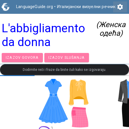
settings
LanguageGuide.org
•
Италијански визуелни речник
(Женска
L'abbigliamento
одећа)
da donna
IZAZOV GOVORA
IZAZOV SLUŠANJA
Dodirnite reči i fraze da biste čuli kako se izgovaraju.