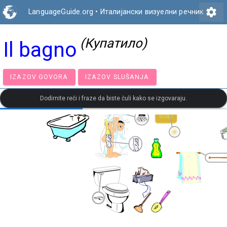
settings
LanguageGuide.org
•
Италијански визуелни речник
(Купатило)
Il bagno
IZAZOV GOVORA
IZAZOV SLUŠANJA
Dodirnite reči i fraze da biste čuli kako se izgovaraju.