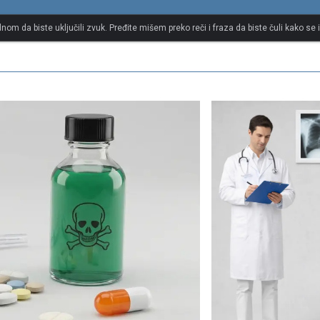
и речник
dnom da biste uključili zvuk. Pređite mišem preko reči i fraza da biste čuli kako se