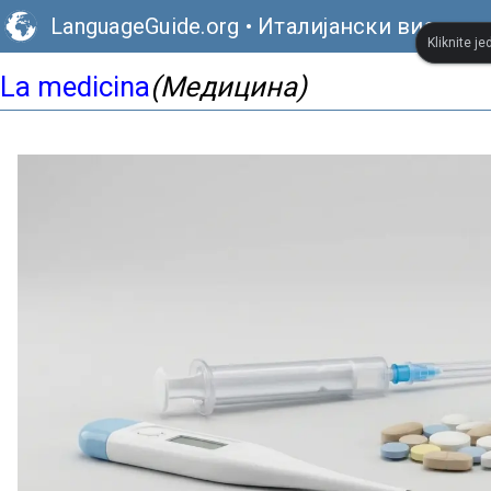
LanguageGuide.org
•
Италијански визуелн
Kliknite je
La medicina
(Медицина)