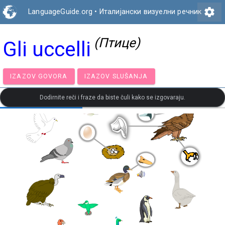
settings
LanguageGuide.org
•
Италијански визуелни речник
(Птице)
Gli uccelli
IZAZOV GOVORA
IZAZOV SLUŠANJA
Dodirnite reči i fraze da biste čuli kako se izgovaraju.