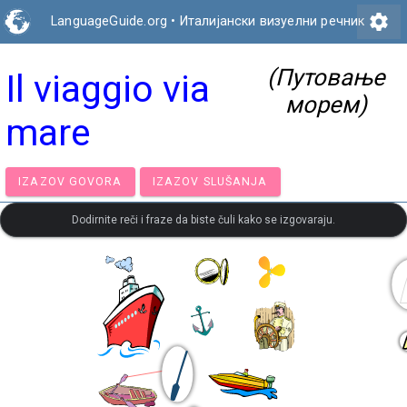
settings
LanguageGuide.org
•
Италијански визуелни речник
(Путовање
Il viaggio via
морем)
mare
IZAZOV GOVORA
IZAZOV SLUŠANJA
Dodirnite reči i fraze da biste čuli kako se izgovaraju.