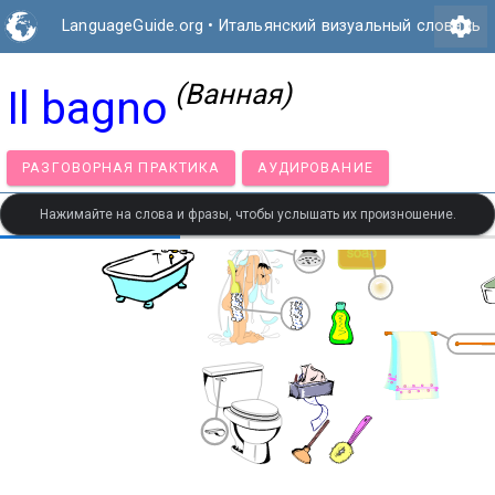
settings
LanguageGuide.org
•
Итальянский визуальный словарь
(Ванная)
Il bagno
РАЗГОВОРНАЯ ПРАКТИКА
АУДИРОВАНИЕ
Нажимайте на слова и фразы, чтобы услышать их произношение.