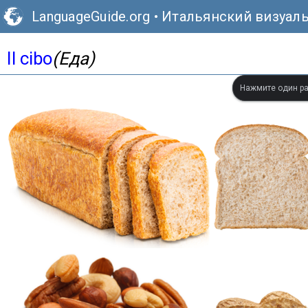
LanguageGuide.org
•
Итальянский визуал
Il cibo
(Еда)
Нажмите один ра