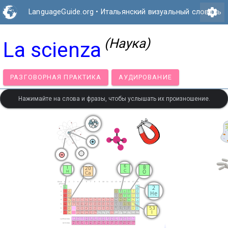
settings
LanguageGuide.org
•
Итальянский визуальный словарь
(Наука)
La scienza
РАЗГОВОРНАЯ ПРАКТИКА
АУДИРОВАНИЕ
Нажимайте на слова и фразы, чтобы услышать их произношение.