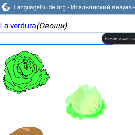
LanguageGuide.org
•
Итальянский визуал
La verdura
(Овощи)
Нажмите один ра