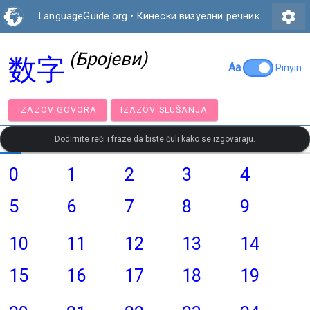
settings
LanguageGuide.org
•
Кинески визуелни речник
(Бројеви)
数字
Aa
Pinyin
IZAZOV GOVORA
IZAZOV SLUŠANJA
Dodirnite reči i fraze da biste čuli kako se izgovaraju.
0
1
2
3
4
5
6
7
8
9
10
11
12
13
14
15
16
17
18
19