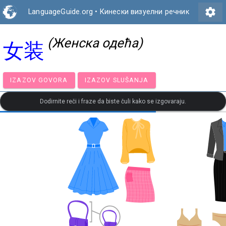
settings
LanguageGuide.org
•
Кинески визуелни речник
(Женска одећа)
女装
IZAZOV GOVORA
IZAZOV SLUŠANJA
Dodirnite reči i fraze da biste čuli kako se izgovaraju.