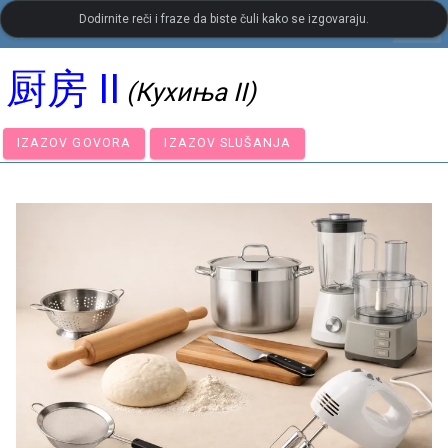
Dodirnite reči i fraze da biste čuli kako se izgovaraju.
settings
LanguageGuide.org
•
Кинески визуелни речник
厨房 II
(Кухиња II)
IZAZOV GOVORA
IZAZOV SLUŠANJA