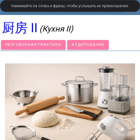
Нажимайте на слова и фразы, чтобы услышать их произношение.
settings
LanguageGuide.org
•
Китайский визуальный словарь
厨房 II
(Кухня II)
РАЗГОВОРНАЯ ПРАКТИКА
АУДИРОВАНИЕ