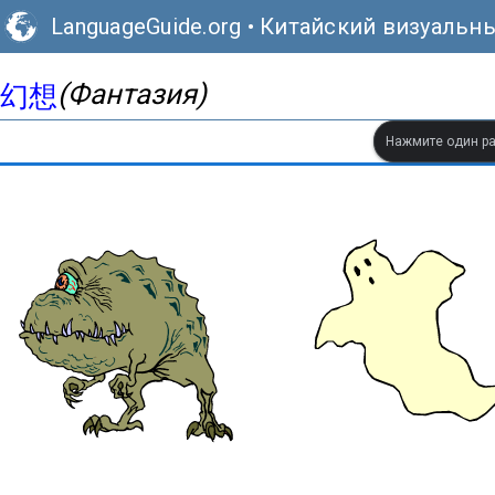
LanguageGuide.org
•
Китайский визуальн
(Фантазия)
幻想
Нажмите один ра