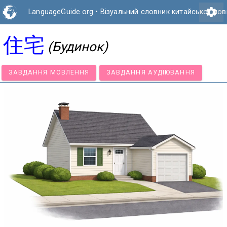
settings
LanguageGuide.org
•
Візуальний словник китайської мов
住宅
(Будинок)
ЗАВДАННЯ МОВЛЕННЯ
ЗАВДАННЯ АУДІЮВАННЯ