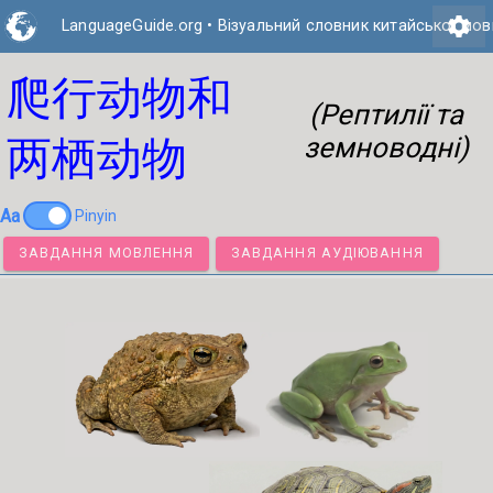
settings
LanguageGuide.org
•
Візуальний словник китайської мов
爬行动物和
(Рептилії та
земноводні)
两栖动物
Aa
Pinyin
ЗАВДАННЯ МОВЛЕННЯ
ЗАВДАННЯ АУДІЮВАННЯ