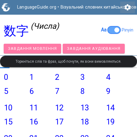
settings
LanguageGuide.org
•
Візуальний словник китайської мов
(Числа)
数字
Aa
Pinyin
ЗАВДАННЯ МОВЛЕННЯ
ЗАВДАННЯ АУДІЮВАННЯ
Торкніться слів та фраз, щоб почути, як вони вимовляються.
0
1
2
3
4
5
6
7
8
9
10
11
12
13
14
15
16
17
18
19