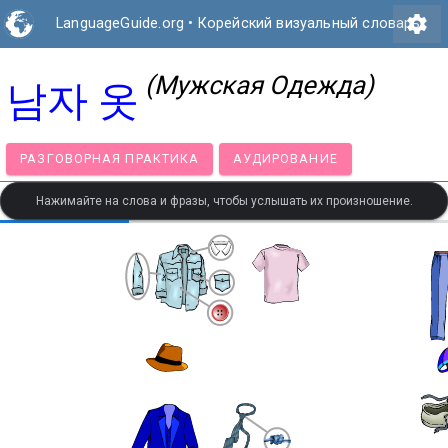
settings
LanguageGuide.org
•
Корейский визуальный словарь
(Мужская Одежда)
남자 옷
РАЗГОВОРНАЯ ПРАКТИКА
АУДИРОВАНИЕ
Нажимайте на слова и фразы, чтобы услышать их произношение.