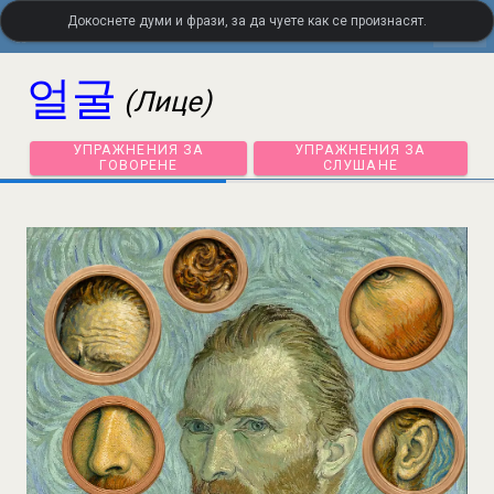
Докоснете думи и фрази, за да чуете как се произнасят.
settings
LanguageGuide.org
•
Корейски визуален речник
얼굴
(Лице)
УПРАЖНЕНИЯ ЗА
УПРАЖНЕНИЯ ЗА
ГОВОРЕНЕ
СЛУШАНЕ