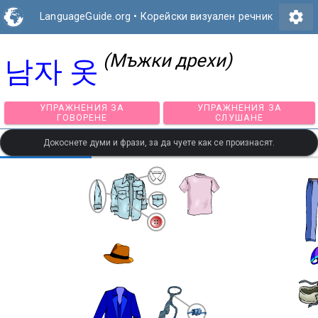
settings
LanguageGuide.org
•
Корейски визуален речник
(Мъжки дрехи)
남자 옷
УПРАЖНЕНИЯ ЗА
УПРАЖНЕНИЯ З
ГОВОРЕНЕ
СЛУШАНЕ
Докоснете думи и фрази, за да чуете как се произнасят.