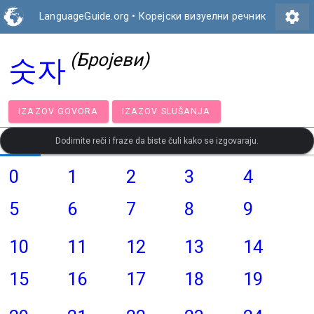
settings
LanguageGuide.org
•
Корејски визуелни речник
(Бројеви)
숫자
IZAZOV GOVORA
IZAZOV SLUŠANJA
Dodirnite reči i fraze da biste čuli kako se izgovaraju.
0
1
2
3
4
5
6
7
8
9
10
11
12
13
14
15
16
17
18
19