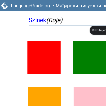
LanguageGuide.org
•
Мађарски визуелни р
Színek
(Боје)
Kliknite je