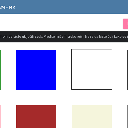
ечник
dnom da biste uključili zvuk. Pređite mišem preko reči i fraza da biste čuli kako se