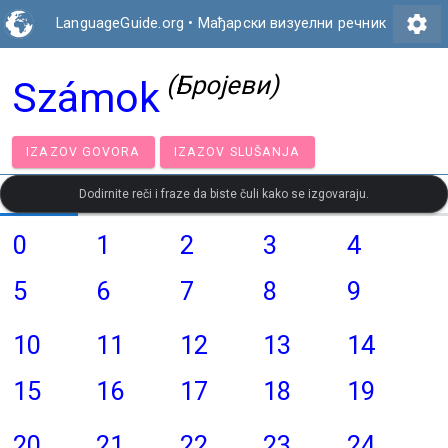
settings
LanguageGuide.org
•
Мађарски визуелни речник
(Бројеви)
Számok
IZAZOV GOVORA
IZAZOV SLUŠANJA
Dodirnite reči i fraze da biste čuli kako se izgovaraju.
0
1
2
3
4
5
6
7
8
9
10
11
12
13
14
15
16
17
18
19
20
21
22
23
24