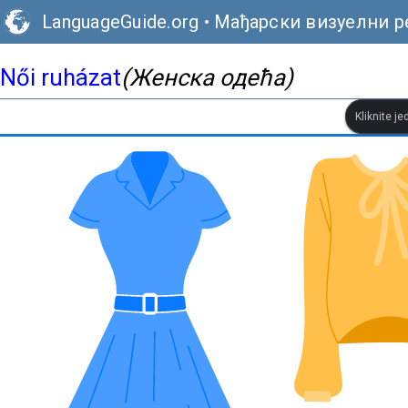
LanguageGuide.org
•
Мађарски визуелни р
Női ruházat
(Женска одећа)
Kliknite je