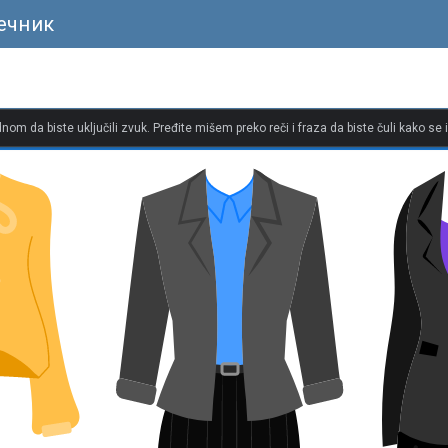
ечник
dnom da biste uključili zvuk. Pređite mišem preko reči i fraza da biste čuli kako se