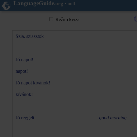
LanguageGuide
.org
•
null
Ü
Režim kviza
Szia. sziasztok
Jó napot!
napot!
Jó napot kívánok!
kívánok!
Jó reggelt
good morning