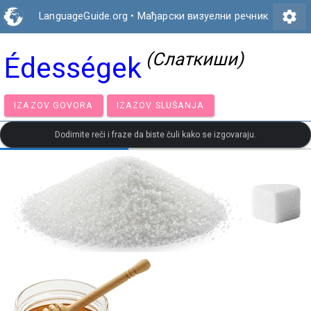
settings
LanguageGuide.org
•
Мађарски визуелни речник
(Слаткиши)
Édességek
IZAZOV GOVORA
IZAZOV SLUŠANJA
Dodirnite reči i fraze da biste čuli kako se izgovaraju.