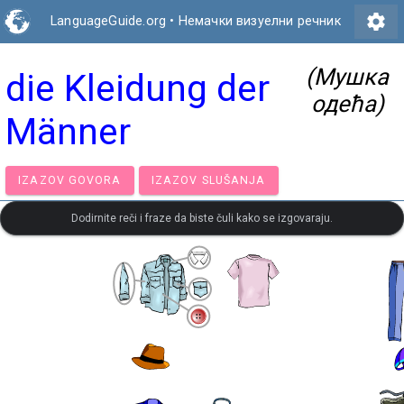
settings
LanguageGuide.org
•
Немачки визуелни речник
(Мушка
die Kleidung der
одећа)
Männer
IZAZOV GOVORA
IZAZOV SLUŠANJA
Dodirnite reči i fraze da biste čuli kako se izgovaraju.