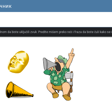
ечник
dnom da biste uključili zvuk. Pređite mišem preko reči i fraza da biste čuli kako se