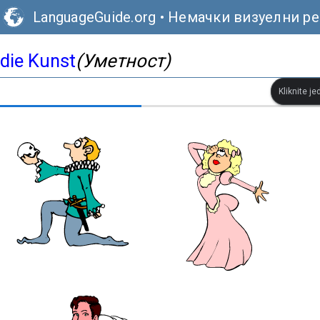
LanguageGuide.org
•
Немачки визуелни р
die Kunst
(Уметност)
Kliknite je