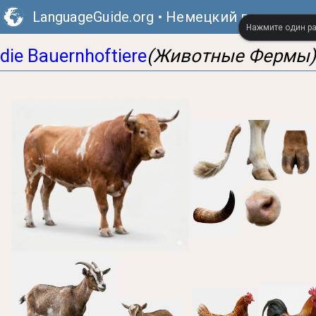
LanguageGuide.org
•
Немецкий визуальны
Нажмите один ра
die Bauernhoftiere
(Животные Фермы)