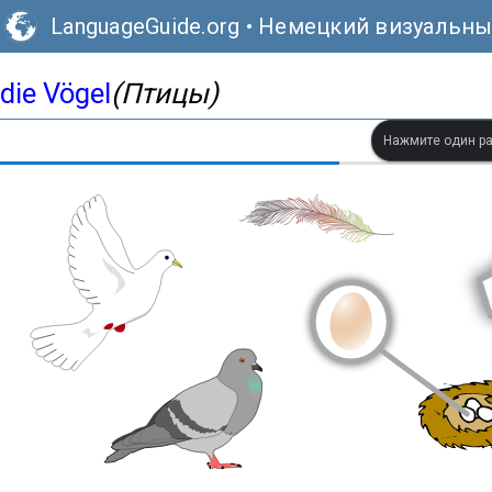
LanguageGuide.org
•
Немецкий визуальны
die Vögel
(Птицы)
Нажмите один ра