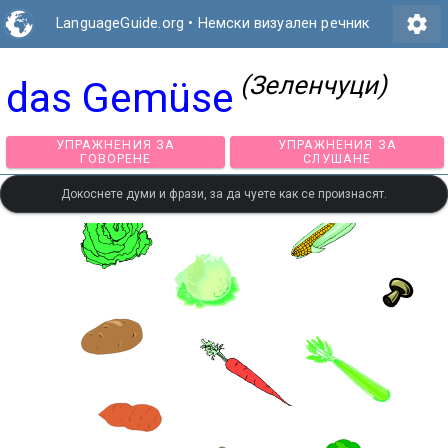
settings
LanguageGuide.org
•
Немски визуален речник
(Зеленчуци)
das Gemüse
УПРАЖНЕНИЯ ЗА
УПРАЖНЕНИЯ З
ГОВОРЕНЕ
СЛУШАНЕ
Докоснете думи и фрази, за да чуете как се произнасят.