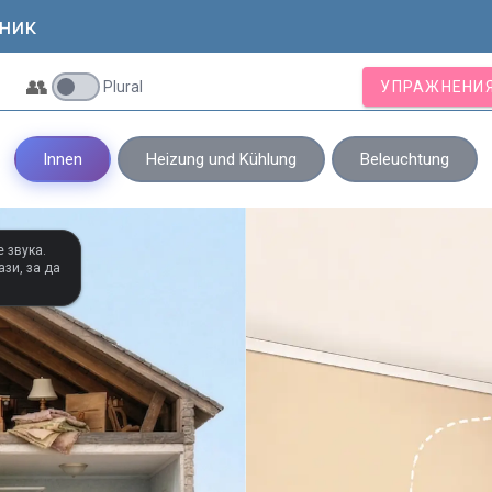
ник
👥
Plural
УПРАЖНЕНИЯ
Innen
Heizung und Kühlung
Beleuchtung
 звука.
зи, за да