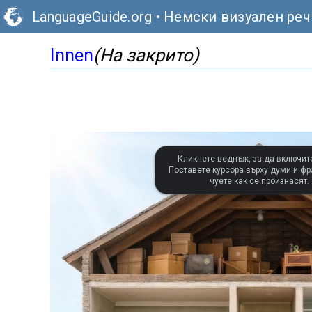
LanguageGuide.org
•
Немски визуален реч
Innen
(На закрито)
Кликнете веднъж, за да включите
Поставете курсора върху думи и фра
чуете как се произнасят.