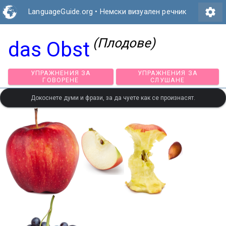
settings
LanguageGuide.org
•
Немски визуален речник
(Плодове)
das Obst
УПРАЖНЕНИЯ ЗА
УПРАЖНЕНИЯ ЗА
ГОВОРЕНЕ
СЛУШАНЕ
Докоснете думи и фрази, за да чуете как се произнасят.