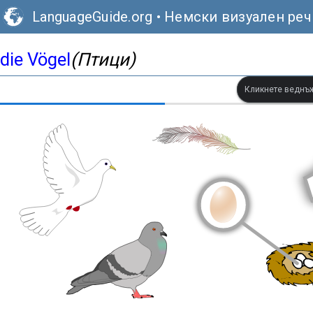
LanguageGuide.org
•
Немски визуален реч
die Vögel
(Птици)
Кликнете веднъж,