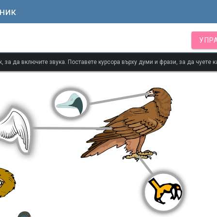
ник
УПР
 за да включите звука. Поставете курсора върху думи и фрази, за да чуете к