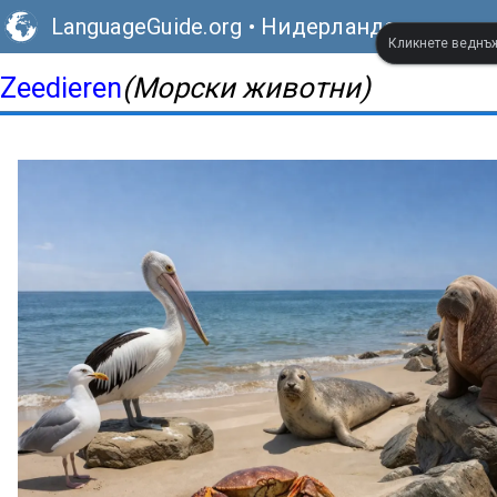
LanguageGuide.org
•
Нидерландски визуа
Кликнете веднъж,
Zeedieren
(Морски животни)