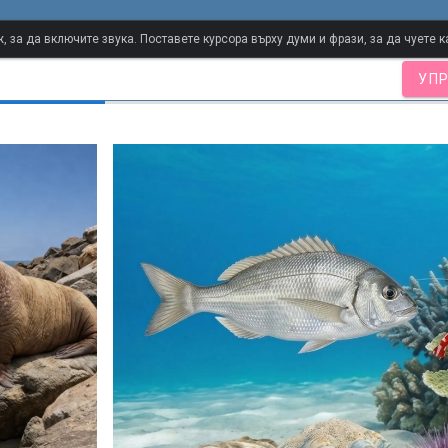
лен речник
 за да включите звука. Поставете курсора върху думи и фрази, за да чуете к
УПР